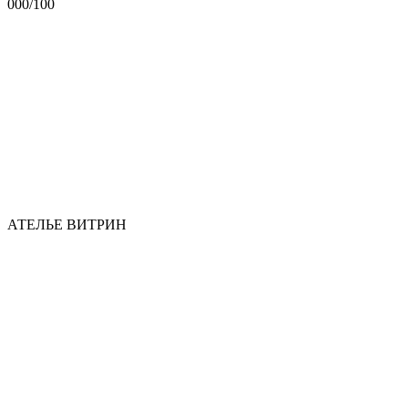
000
/
100
А
Т
Е
Л
Ь
Е
В
И
Т
Р
И
Н